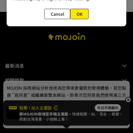
Cancel
OK
最新消息
相關條款
MOJOIN
採用網站分析技術為您帶來更優質的使用體驗，若您點
聯絡我們
選 "我同意" 或繼續瀏覽本網站，即表示您同意我們使用第三方
Cookie，欲瞭解更多資訊請見
隱私權政策
。
點擊
加入主畫面
今日不再顯示
將MOJOIN新增至手機主畫面，
快速點開，BL、
百合
、戀愛，
我同意
原創台灣漫畫、小說線上看！
© 2024 gamania Digital Entertainment Co., Ltd.