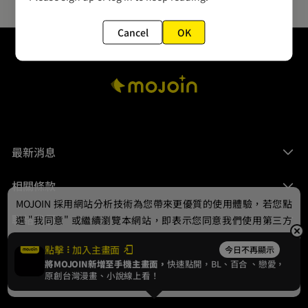
Cancel
OK
最新消息
相關條款
MOJOIN
採用網站分析技術為您帶來更優質的使用體驗，若您點
聯絡我們
選 "我同意" 或繼續瀏覽本網站，即表示您同意我們使用第三方
Cookie，欲瞭解更多資訊請見
隱私權政策
。
點擊
加入主畫面
今日不再顯示
將MOJOIN新增至手機主畫面，
快速點開，BL、
百合
、戀愛，
我同意
原創台灣漫畫、小說線上看！
© 2024 gamania Digital Entertainment Co., Ltd.