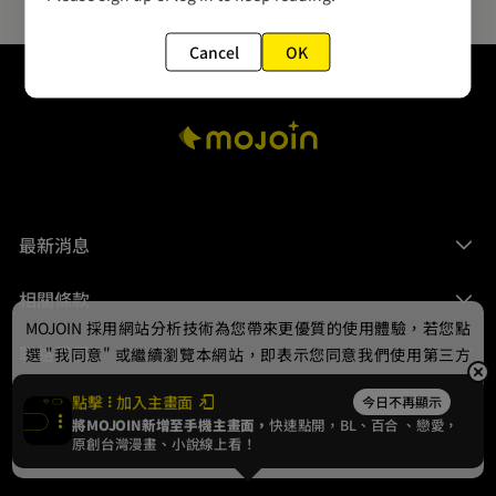
Cancel
OK
最新消息
相關條款
MOJOIN
採用網站分析技術為您帶來更優質的使用體驗，若您點
聯絡我們
選 "我同意" 或繼續瀏覽本網站，即表示您同意我們使用第三方
Cookie，欲瞭解更多資訊請見
隱私權政策
。
點擊
加入主畫面
今日不再顯示
將MOJOIN新增至手機主畫面，
快速點開，BL、
百合
、戀愛，
我同意
原創台灣漫畫、小說線上看！
© 2024 gamania Digital Entertainment Co., Ltd.