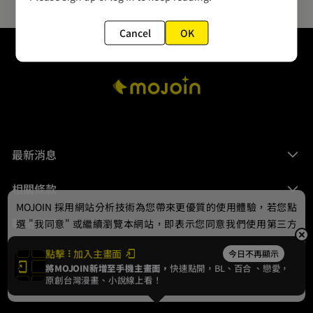
Cancel
OK
最新消息
相關條款
MOJOIN
採用網站分析技術為您帶來更優質的使用體驗，若您點
聯絡我們
選 "我同意" 或繼續瀏覽本網站，即表示您同意我們使用第三方
Cookie，欲瞭解更多資訊請見
隱私權政策
。
點擊
加入主畫面
今日不再顯示
將MOJOIN新增至手機主畫面，
快速點開，BL、
百合
、戀愛，
我同意
原創台灣漫畫、小說線上看！
© 2024 gamania Digital Entertainment Co., Ltd.