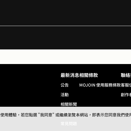
7
9
8
新作品
9
😭😭🫶🏻
最新消息
相關條款
聯絡
公告
MOJOIN
使用服務條款
客服
活動
創作
畫
相關新聞
作品推薦
用體驗，若您點選 "我同意" 或繼續瀏覽本網站，即表示您同意我們使用第三
常見問題