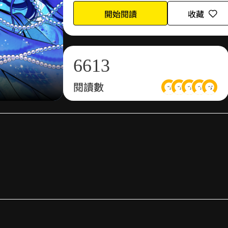
4
4
1
開始閱讀
收藏
5
5
0
2
6
6
1
3
閱讀數
7
7
2
4
8
8
3
5
9
9
4
6
5
7
6
8
了.....故事短但很幹練，好像看了一部經費爆炸的大片....超爽的.....