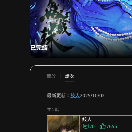
已完結
關於
話次
最新更新：
鮫人
2025/10/02
共 1 話
小黑的畫面表現真的太狂
鮫人
20
7655