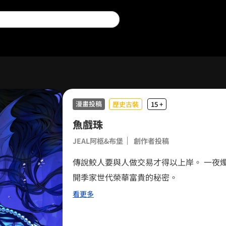
漫畫投稿
歷史古裝
15 +
魚戲珠
0
0
JEAL阿柩&布堡
創作者投稿
1
1
傳說鮫人要與人做交易才得以上岸。 一夜
開季家世代榮華富貴的秘密。
2
2
看更多
3
3
0