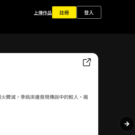
註冊
登入
上傳作品
0
1
0
2
1
0
0
燭火驟滅，季姚床邊竟現傳說中的鮫人，揭
3
2
1
1
4
3
2
2