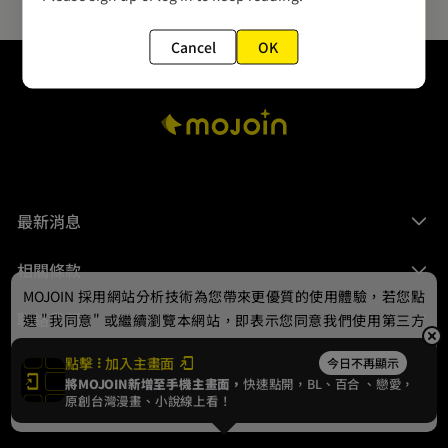
Cancel
OK
最新消息
相關條款
MOJOIN
採用網站分析技術為您帶來更優質的使用體驗，若您點
聯絡我們
選 "我同意" 或繼續瀏覽本網站，即表示您同意我們使用第三方
Cookie，欲瞭解更多資訊請見
隱私權政策
。
點擊
加入主畫面
今日不再顯示
將MOJOIN新增至手機主畫面，
快速點開，BL、
百合
、戀愛，
我同意
原創台灣漫畫、小說線上看！
© 2024 gamania Digital Entertainment Co., Ltd.