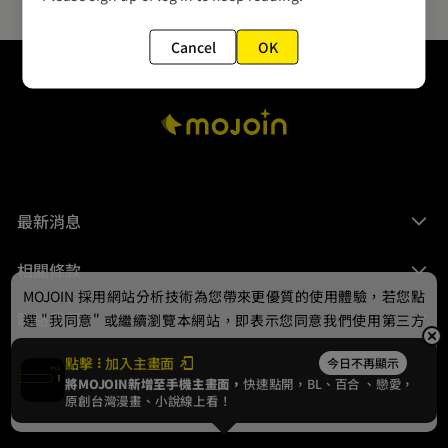
Cancel
OK
最新消息
相關條款
MOJOIN
採用網站分析技術為您帶來更優質的使用體驗，若您點
聯絡我們
選 "我同意" 或繼續瀏覽本網站，即表示您同意我們使用第三方
Cookie，欲瞭解更多資訊請見
隱私權政策
。
點擊
加入主畫面
今日不再顯示
將MOJOIN新增至手機主畫面，
快速點開，BL、
百合
、戀愛，
我同意
原創台灣漫畫、小說線上看！
© 2024 gamania Digital Entertainment Co., Ltd.