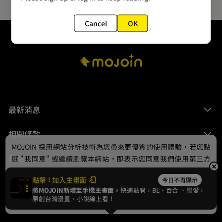
Cancel
OK
最新消息
相關條款
MOJOIN
採用網站分析技術為您帶來更優質的使用體驗，若您點
聯絡我們
選 "我同意" 或繼續瀏覽本網站，即表示您同意我們使用第三方
Cookie，欲瞭解更多資訊請見
隱私權政策
。
點擊
加入主畫面
今日不再顯示
將MOJOIN新增至手機主畫面，
快速點開，BL、
百合
、戀愛，
我同意
原創台灣漫畫、小說線上看！
© 2024 gamania Digital Entertainment Co., Ltd.