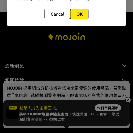
Cancel
OK
最新消息
相關條款
MOJOIN
採用網站分析技術為您帶來更優質的使用體驗，若您點
聯絡我們
選 "我同意" 或繼續瀏覽本網站，即表示您同意我們使用第三方
Cookie，欲瞭解更多資訊請見
隱私權政策
。
點擊
加入主畫面
今日不再顯示
將MOJOIN新增至手機主畫面，
快速點開，BL、
百合
、戀愛，
我同意
原創台灣漫畫、小說線上看！
© 2024 gamania Digital Entertainment Co., Ltd.