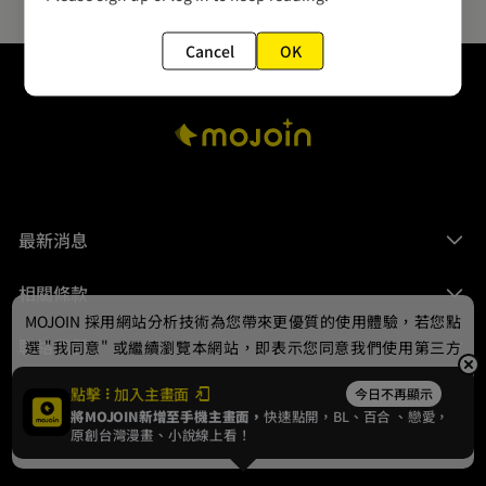
Cancel
OK
最新消息
相關條款
MOJOIN
採用網站分析技術為您帶來更優質的使用體驗，若您點
聯絡我們
選 "我同意" 或繼續瀏覽本網站，即表示您同意我們使用第三方
Cookie，欲瞭解更多資訊請見
隱私權政策
。
點擊
加入主畫面
今日不再顯示
將MOJOIN新增至手機主畫面，
快速點開，BL、
百合
、戀愛，
我同意
原創台灣漫畫、小說線上看！
© 2024 gamania Digital Entertainment Co., Ltd.