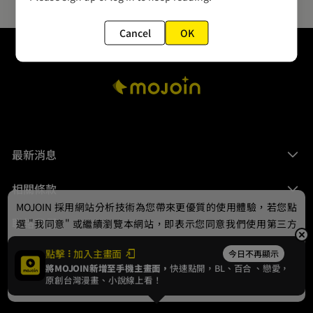
Cancel
OK
最新消息
相關條款
MOJOIN
採用網站分析技術為您帶來更優質的使用體驗，若您點
聯絡我們
選 "我同意" 或繼續瀏覽本網站，即表示您同意我們使用第三方
Cookie，欲瞭解更多資訊請見
隱私權政策
。
點擊
加入主畫面
今日不再顯示
將MOJOIN新增至手機主畫面，
快速點開，BL、
百合
、戀愛，
我同意
原創台灣漫畫、小說線上看！
© 2024 gamania Digital Entertainment Co., Ltd.