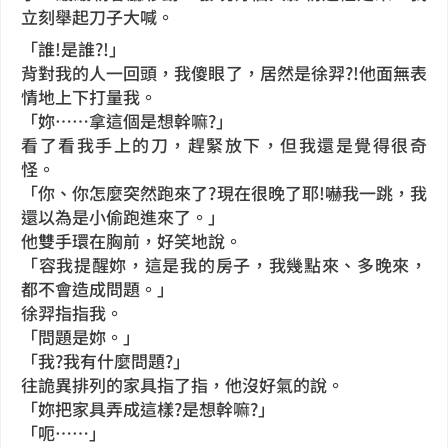
立刻舉起刀子大喊。
「誰!是誰?!」
背對我的人一回頭，我傻眼了，居然是徐羿?!他面無表
情地上下打量我。
「妳……拿這個是想幹嘛?」
看了看我手上的刀，趕緊放下，但我還是覺得很奇
怪。
「你、你怎麼突然跑來了?現在很晚了耶!嚇我一跳，我
還以為是小偷跑進來了。」
他雙手環在胸前，好笑地說。
「容我提醒妳，這是我的房子，我幾點來、多晚來，
都不會造成問題。」
徐羿指指我。
「問題是妳。」
「我?我有什麼問題?」
往詭異排列的家具指了指，他沒好氣的說。
「妳把家具弄成這樣?是想幹嘛?」
「呃……」