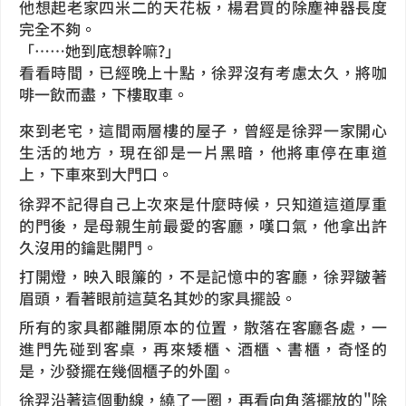
他想起老家四米二的天花板，楊君買的除塵神器長度
完全不夠。
「……她到底想幹嘛?」
看看時間，已經晚上十點，徐羿沒有考慮太久，將咖
啡一飲而盡，下樓取車。
來到老宅，這間兩層樓的屋子，曾經是徐羿一家開心
生活的地方，現在卻是一片黑暗，他將車停在車道
上，下車來到大門口。
徐羿不記得自己上次來是什麼時候，只知道這道厚重
的門後，是母親生前最愛的客廳，嘆口氣，他拿出許
久沒用的鑰匙開門。
打開燈，映入眼簾的，不是記憶中的客廳，徐羿皺著
眉頭，看著眼前這莫名其妙的家具擺設。
所有的家具都離開原本的位置，散落在客廳各處，一
進門先碰到客桌，再來矮櫃、酒櫃、書櫃，奇怪的
是，沙發擺在幾個櫃子的外圍。
徐羿沿著這個動線，繞了一圈，再看向角落擺放的"除