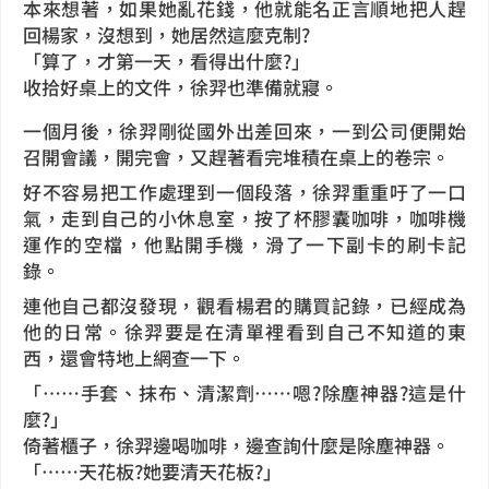
本來想著，如果她亂花錢，他就能名正言順地把人趕
回楊家，沒想到，她居然這麼克制?
「算了，才第一天，看得出什麼?」
收拾好桌上的文件，徐羿也準備就寢。
一個月後，徐羿剛從國外出差回來，一到公司便開始
召開會議，開完會，又趕著看完堆積在桌上的卷宗。
好不容易把工作處理到一個段落，徐羿重重吁了一口
氣，走到自己的小休息室，按了杯膠囊咖啡，咖啡機
運作的空檔，他點開手機，滑了一下副卡的刷卡記
錄。
連他自己都沒發現，觀看楊君的購買記錄，已經成為
他的日常。徐羿要是在清單裡看到自己不知道的東
西，還會特地上網查一下。
「……手套、抹布、清潔劑……嗯?除塵神器?這是什
麼?」
倚著櫃子，徐羿邊喝咖啡，邊查詢什麼是除塵神器。
「……天花板?她要清天花板?」