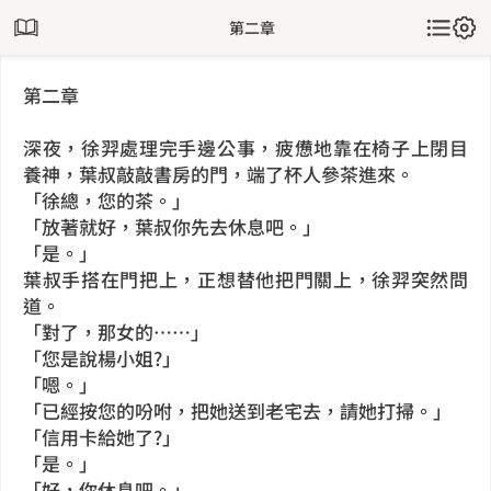
第二章
第二章
深夜，徐羿處理完手邊公事，疲憊地靠在椅子上閉目
養神，葉叔敲敲書房的門，端了杯人參茶進來。
「徐總，您的茶。」
「放著就好，葉叔你先去休息吧。」
「是。」
葉叔手搭在門把上，正想替他把門關上，徐羿突然問
道。
「對了，那女的……」
「您是說楊小姐?」
「嗯。」
「已經按您的吩咐，把她送到老宅去，請她打掃。」
「信用卡給她了?」
「是。」
「好，你休息吧。」