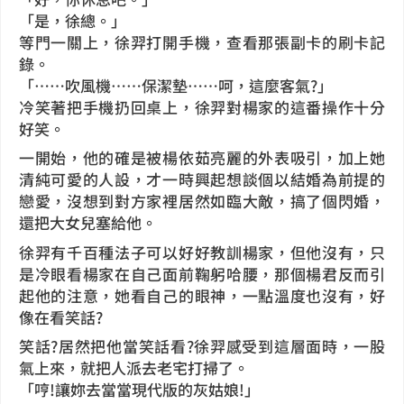
「是，徐總。」
等門一關上，徐羿打開手機，查看那張副卡的刷卡記
錄。
「……吹風機……保潔墊……呵，這麼客氣?」
冷笑著把手機扔回桌上，徐羿對楊家的這番操作十分
好笑。
一開始，他的確是被楊依茹亮麗的外表吸引，加上她
清純可愛的人設，才一時興起想談個以結婚為前提的
戀愛，沒想到對方家裡居然如臨大敵，搞了個閃婚，
還把大女兒塞給他。
徐羿有千百種法子可以好好教訓楊家，但他沒有，只
是冷眼看楊家在自己面前鞠躬哈腰，那個楊君反而引
起他的注意，她看自己的眼神，一點溫度也沒有，好
像在看笑話?
笑話?居然把他當笑話看?徐羿感受到這層面時，一股
氣上來，就把人派去老宅打掃了。
「哼!讓妳去當當現代版的灰姑娘!」