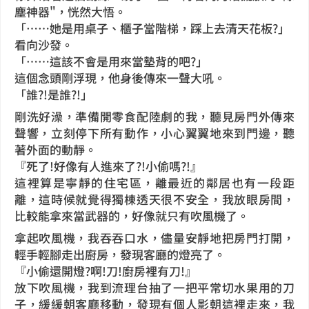
塵神器"，恍然大悟。
「……她是用桌子、櫃子當階梯，踩上去清天花板?」
看向沙發。
「……這該不會是用來當墊背的吧?」
這個念頭剛浮現，他身後傳來一聲大吼。
「誰?!是誰?!」
剛洗好澡，準備開零食配陸劇的我，聽見房門外傳來
聲響，立刻停下所有動作，小心翼翼地來到門邊，聽
著外面的動靜。
『死了!好像有人進來了?!小偷嗎?!』
這裡算是寧靜的住宅區，離最近的鄰居也有一段距
離，這時候就覺得獨棟透天很不安全，我放眼房間，
比較能拿來當武器的，好像就只有吹風機了。
拿起吹風機，我吞吞口水，儘量安靜地把房門打開，
輕手輕腳走出廚房，發現客廳的燈亮了。
『小偷還開燈?啊!刀!廚房裡有刀!』
放下吹風機，我到流理台抽了一把平常切水果用的刀
子，緩緩朝客廳移動，發現有個人影朝這裡走來，我