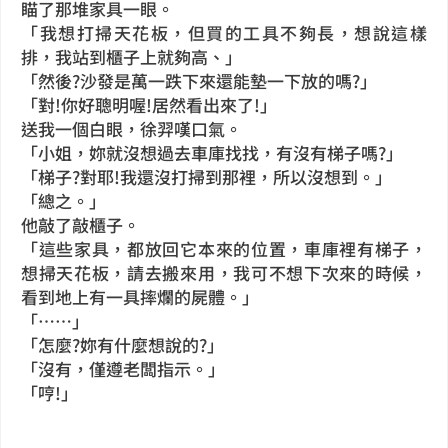
瞄了那堆家具一眼。
「我想打掃天花板，但買的工具不夠長，想說這樣
排，我站到櫃子上就夠高、」
「然後?沙發是萬一跌下來還能墊一下放的嗎?」
「對!你好聰明喔!居然看出來了!」
送我一個白眼，徐羿嘆口氣。
「小姐，妳就沒想過去車庫找找，有沒有梯子嗎?」
「梯子?對耶!我還沒打掃到那裡，所以沒想到。」
「總之。」
他敲了敲櫃子。
「這些家具，都放回它本來的位置，車庫裡有梯子，
想掃天花板，請去搬來用，我可不想下次來的時候，
看到地上有一具摔爛的屍體。」
「……」
「怎麼?妳有什麼想說的?」
「沒有，僅遵老闆指示。」
「哼!」