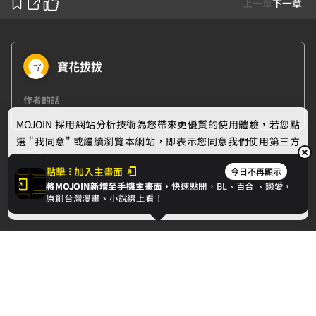
上一章
下一章
寶花拔拔
作者的話
MOJOIN
採用網站分析技術為您帶來更優質的使用體驗，若您點
選 "我同意" 或繼續瀏覽本網站，即表示您同意我們使用第三方
下一章
Cookie，欲瞭解更多資訊請見
隱私權政策
。
點擊
加入主畫面
今日不再顯示
歷史作業失蹤案：第二幕 消失的城堡
將MOJOIN新增至手機主畫面，
快速點開，BL、
百合
、戀愛，
我同意
原創台灣漫畫、小說線上看！