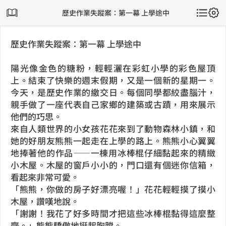
歷史作業失蹤案：第一幕 上學途中
歷史作業失蹤案：第一幕 上學途中
陽光像金色的糖粉，輕輕灑在彩虹小學的彩色屋頂
上。結束了快樂的週末假期，又是一個新的星期一。
今天，是歷史作業的繳交日。每個同學都絞盡腦汁，
親手做了一座代表自己家鄉的建築或古蹟，用來展示
他們的巧思。
來自人類世界的小女孩花花來到了動物森林小鎮，和
她的好朋友熊熊一起走在上學的路上。熊熊小心翼翼
地捧著他的作品——一棟用冰棒棍仔細黏起來的精緻
小木屋。木屋的窗戶小小的，門口還有個迷你信箱，
看起來非常可愛。
「熊熊，你做的房子好漂亮喔！」花花輕輕摸了摸小
木屋，讚嘆地說。
「謝謝！我花了好多時間才把這些冰棒棍黏得這麼整
齊。」熊熊驕傲地挺起胸膛。