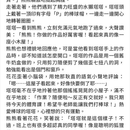
走著走著，他們遇到了精力旺盛的水獺塔塔。塔塔頭
上戴著一頂印有字母「P」的棒球帽，一邊走一邊開心
地轉著圈圈。
塔塔一看到熊熊，立刻充滿元氣地跑了過來，大聲讚
美：「熊熊！你做的作品好厲害喔！看起來真的像一
座小木屋！」
熊熊也想禮貌地回應他，可是當他看到塔塔手上的作
品時，卻不知道該怎麼開口。塔塔的作品是用一個舊
牛奶盒做的，只用剪刀隨便剪了幾個歪七扭八的洞，
勉強能看出是個門和窗戶。
花花歪著小腦袋，用她那耿直的語氣小聲地評論：
「嗯……這屋子看起來，好像快要倒了耶……」
塔塔毫不在乎地拎著他那個搖搖晃晃的小屋子，滿不
在乎地說：「作業？隨便啦～反正有交就好。我只期
待今天的體育課！希望牛老師能讓我們打棒球！」熱
愛棒球的塔塔，心裡想的只有運動。
熊熊看著花花，笑著說：「塔塔就是這個樣子！不
過，班上也有很多超認真的同學喔！像是聰明的狐狸