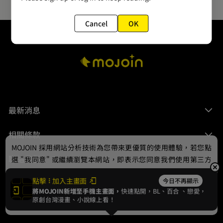
Cancel
OK
最新消息
相關條款
MOJOIN
採用網站分析技術為您帶來更優質的使用體驗，若您點
聯絡我們
選 "我同意" 或繼續瀏覽本網站，即表示您同意我們使用第三方
Cookie，欲瞭解更多資訊請見
隱私權政策
。
點擊
加入主畫面
今日不再顯示
將MOJOIN新增至手機主畫面，
快速點開，BL、
百合
、戀愛，
我同意
原創台灣漫畫、小說線上看！
© 2024 gamania Digital Entertainment Co., Ltd.