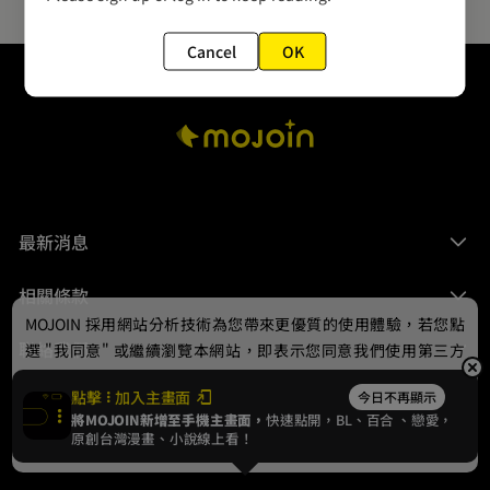
Cancel
OK
最新消息
相關條款
MOJOIN
採用網站分析技術為您帶來更優質的使用體驗，若您點
聯絡我們
選 "我同意" 或繼續瀏覽本網站，即表示您同意我們使用第三方
Cookie，欲瞭解更多資訊請見
隱私權政策
。
點擊
加入主畫面
今日不再顯示
將MOJOIN新增至手機主畫面，
快速點開，BL、
百合
、戀愛，
我同意
原創台灣漫畫、小說線上看！
© 2024 gamania Digital Entertainment Co., Ltd.