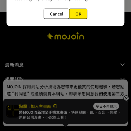
Cancel
OK
最新消息
相關條款
MOJOIN
採用網站分析技術為您帶來更優質的使用體驗，若您點
聯絡我們
選 "我同意" 或繼續瀏覽本網站，即表示您同意我們使用第三方
Cookie，欲瞭解更多資訊請見
隱私權政策
。
點擊
加入主畫面
今日不再顯示
將MOJOIN新增至手機主畫面，
快速點開，BL、
百合
、戀愛，
我同意
原創台灣漫畫、小說線上看！
© 2024 gamania Digital Entertainment Co., Ltd.