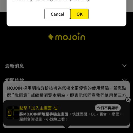
Cancel
OK
最新消息
相關條款
MOJOIN
採用網站分析技術為您帶來更優質的使用體驗，若您點
聯絡我們
選 "我同意" 或繼續瀏覽本網站，即表示您同意我們使用第三方
Cookie，欲瞭解更多資訊請見
隱私權政策
。
點擊
加入主畫面
今日不再顯示
將MOJOIN新增至手機主畫面，
快速點開，BL、
百合
、戀愛，
我同意
原創台灣漫畫、小說線上看！
© 2024 gamania Digital Entertainment Co., Ltd.