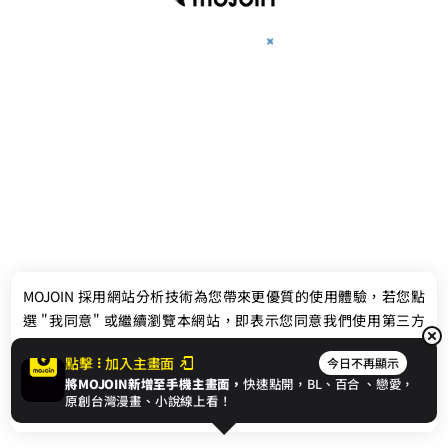
最新消息
相關條款
MOJOIN
採用網站分析技術為您帶來更優質的使用體驗，若您點
聯絡我們
選 "我同意" 或繼續瀏覽本網站，即表示您同意我們使用第三方
Cookie，欲瞭解更多資訊請見
隱私權政策
。
點擊
加入主畫面
今日不再顯示
將MOJOIN新增至手機主畫面，
快速點開，BL、
百合
、戀愛，
我同意
原創台灣漫畫、小說線上看！
© 2024 gamania Digital Entertainment Co., Ltd.