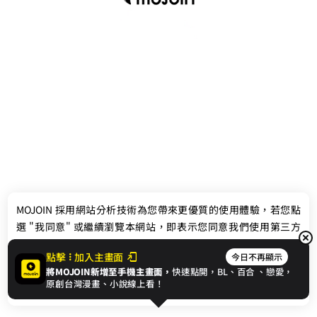
最新消息
相關條款
MOJOIN
採用網站分析技術為您帶來更優質的使用體驗，若您點
聯絡我們
選 "我同意" 或繼續瀏覽本網站，即表示您同意我們使用第三方
Cookie，欲瞭解更多資訊請見
隱私權政策
。
點擊
加入主畫面
今日不再顯示
將MOJOIN新增至手機主畫面，
快速點開，BL、
百合
、戀愛，
我同意
原創台灣漫畫、小說線上看！
© 2024 gamania Digital Entertainment Co., Ltd.