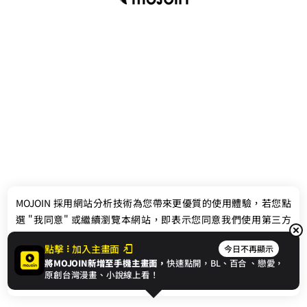
最新消息
相關條款
MOJOIN
採用網站分析技術為您帶來更優質的使用體驗，若您點
聯絡我們
選 "我同意" 或繼續瀏覽本網站，即表示您同意我們使用第三方
Cookie，欲瞭解更多資訊請見
隱私權政策
。
點擊
加入主畫面
今日不再顯示
將MOJOIN新增至手機主畫面，
快速點開，BL、
百合
、戀愛，
我同意
原創台灣漫畫、小說線上看！
© 2024 gamania Digital Entertainment Co., Ltd.