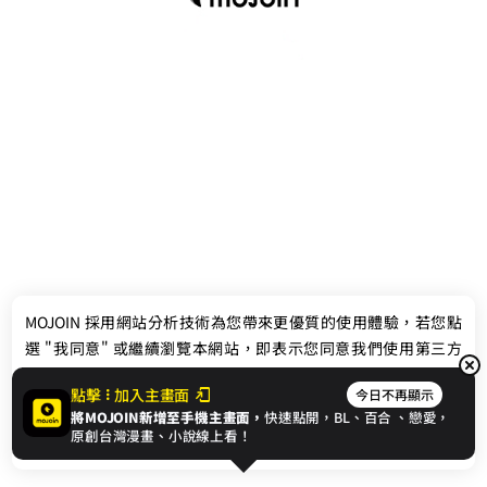
最新消息
相關條款
MOJOIN
採用網站分析技術為您帶來更優質的使用體驗，若您點
聯絡我們
選 "我同意" 或繼續瀏覽本網站，即表示您同意我們使用第三方
Cookie，欲瞭解更多資訊請見
隱私權政策
。
點擊
加入主畫面
今日不再顯示
將MOJOIN新增至手機主畫面，
快速點開，BL、
百合
、戀愛，
我同意
原創台灣漫畫、小說線上看！
© 2024 gamania Digital Entertainment Co., Ltd.