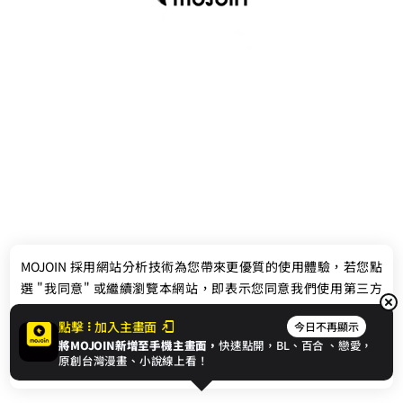
最新消息
相關條款
MOJOIN
採用網站分析技術為您帶來更優質的使用體驗，若您點
聯絡我們
選 "我同意" 或繼續瀏覽本網站，即表示您同意我們使用第三方
Cookie，欲瞭解更多資訊請見
隱私權政策
。
點擊
加入主畫面
今日不再顯示
將MOJOIN新增至手機主畫面，
快速點開，BL、
百合
、戀愛，
我同意
原創台灣漫畫、小說線上看！
© 2024 gamania Digital Entertainment Co., Ltd.