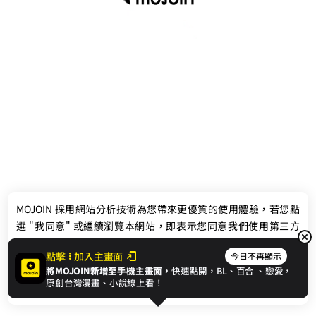
最新消息
相關條款
MOJOIN
採用網站分析技術為您帶來更優質的使用體驗，若您點
聯絡我們
選 "我同意" 或繼續瀏覽本網站，即表示您同意我們使用第三方
Cookie，欲瞭解更多資訊請見
隱私權政策
。
點擊
加入主畫面
今日不再顯示
將MOJOIN新增至手機主畫面，
快速點開，BL、
百合
、戀愛，
我同意
原創台灣漫畫、小說線上看！
© 2024 gamania Digital Entertainment Co., Ltd.