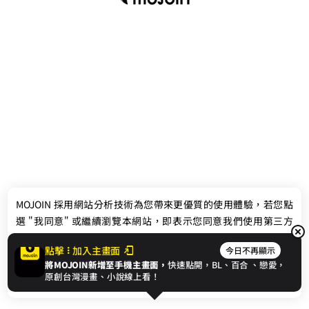
最新消息
相關條款
MOJOIN
採用網站分析技術為您帶來更優質的使用體驗，若您點
聯絡我們
選 "我同意" 或繼續瀏覽本網站，即表示您同意我們使用第三方
Cookie，欲瞭解更多資訊請見
隱私權政策
。
點擊
加入主畫面
今日不再顯示
將MOJOIN新增至手機主畫面，
快速點開，BL、
百合
、戀愛，
我同意
原創台灣漫畫、小說線上看！
© 2024 gamania Digital Entertainment Co., Ltd.