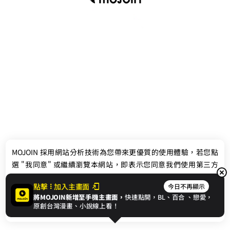
最新消息
相關條款
MOJOIN
採用網站分析技術為您帶來更優質的使用體驗，若您點
聯絡我們
選 "我同意" 或繼續瀏覽本網站，即表示您同意我們使用第三方
Cookie，欲瞭解更多資訊請見
隱私權政策
。
點擊
加入主畫面
今日不再顯示
將MOJOIN新增至手機主畫面，
快速點開，BL、
百合
、戀愛，
我同意
原創台灣漫畫、小說線上看！
© 2024 gamania Digital Entertainment Co., Ltd.