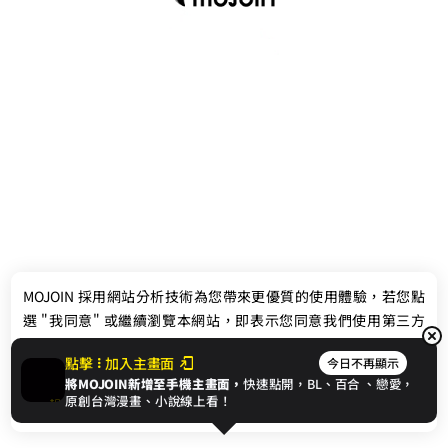
最新消息
相關條款
MOJOIN
採用網站分析技術為您帶來更優質的使用體驗，若您點
聯絡我們
選 "我同意" 或繼續瀏覽本網站，即表示您同意我們使用第三方
Cookie，欲瞭解更多資訊請見
隱私權政策
。
點擊
加入主畫面
今日不再顯示
將MOJOIN新增至手機主畫面，
快速點開，BL、
百合
、戀愛，
我同意
原創台灣漫畫、小說線上看！
© 2024 gamania Digital Entertainment Co., Ltd.