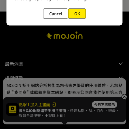
Cancel
OK
最新消息
相關條款
MOJOIN
採用網站分析技術為您帶來更優質的使用體驗，若您點
聯絡我們
選 "我同意" 或繼續瀏覽本網站，即表示您同意我們使用第三方
Cookie，欲瞭解更多資訊請見
隱私權政策
。
點擊
加入主畫面
今日不再顯示
將MOJOIN新增至手機主畫面，
快速點開，BL、
百合
、戀愛，
我同意
原創台灣漫畫、小說線上看！
© 2024 gamania Digital Entertainment Co., Ltd.