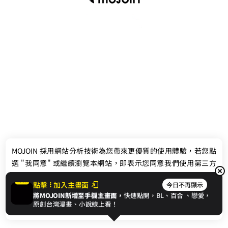
最新消息
相關條款
MOJOIN
採用網站分析技術為您帶來更優質的使用體驗，若您點
聯絡我們
選 "我同意" 或繼續瀏覽本網站，即表示您同意我們使用第三方
Cookie，欲瞭解更多資訊請見
隱私權政策
。
點擊
加入主畫面
今日不再顯示
將MOJOIN新增至手機主畫面，
快速點開，BL、
百合
、戀愛，
我同意
原創台灣漫畫、小說線上看！
© 2024 gamania Digital Entertainment Co., Ltd.