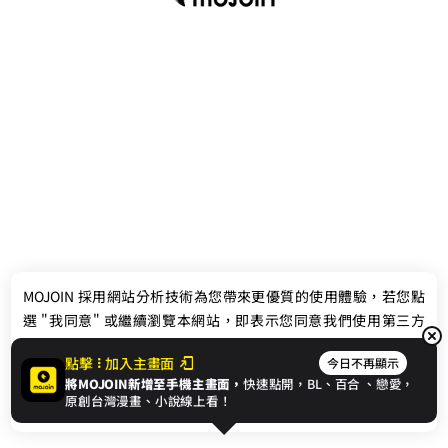
最新消息
相關條款
MOJOIN
採用網站分析技術為您帶來更優質的使用體驗，若您點
聯絡我們
選 "我同意" 或繼續瀏覽本網站，即表示您同意我們使用第三方
Cookie，欲瞭解更多資訊請見
隱私權政策
。
點擊
加入主畫面
今日不再顯示
將MOJOIN新增至手機主畫面，
快速點開，BL、
百合
、戀愛，
我同意
原創台灣漫畫、小說線上看！
© 2024 gamania Digital Entertainment Co., Ltd.