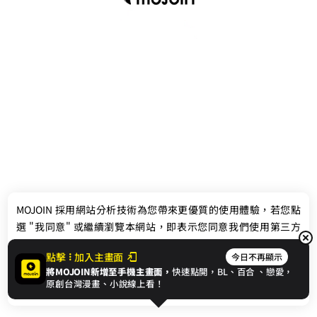
最新消息
相關條款
MOJOIN
採用網站分析技術為您帶來更優質的使用體驗，若您點
聯絡我們
選 "我同意" 或繼續瀏覽本網站，即表示您同意我們使用第三方
Cookie，欲瞭解更多資訊請見
隱私權政策
。
點擊
加入主畫面
今日不再顯示
將MOJOIN新增至手機主畫面，
快速點開，BL、
百合
、戀愛，
我同意
原創台灣漫畫、小說線上看！
© 2024 gamania Digital Entertainment Co., Ltd.