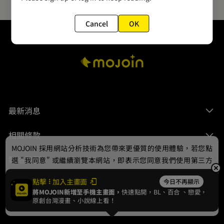
Cancel
OK
最新消息
相關條款
MOJOIN
採用網站分析技術為您帶來更優質的使用體驗，若您點
聯絡我們
選 "我同意" 或繼續瀏覽本網站，即表示您同意我們使用第三方
Cookie，欲瞭解更多資訊請見
隱私權政策
。
點擊
加入主畫面
今日不再顯示
將MOJOIN新增至手機主畫面，
快速點開，BL、
百合
、戀愛，
我同意
原創台灣漫畫、小說線上看！
© 2024 gamania Digital Entertainment Co., Ltd.