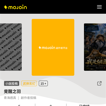
小說投稿
武俠玄幻
15 +
覺醒之羽
青海透真
|
創作者投稿