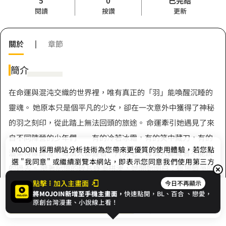
5
0
已完結
閱讀
按讚
更新
關於
|
章節
簡介
在命運與混沌交織的世界裡，唯有真正的「羽」能喚醒沉睡的
靈魂。 她原本只是個平凡的少女，卻在一次意外中獲得了神秘
的羽之刻印，從此踏上無法回頭的旅途。 命運牽引她遇見了來
自不同陣營的少年們——有的冷若冰霜，有的笑中藏刀，有的
MOJOIN
採用網站分析技術為您帶來更優質的使用體驗，若您點
溫柔得像謊言。每個人都握著一片羽毛，每個人都藏著不能說
選 "我同意" 或繼續瀏覽本網站，即表示您同意我們使用第三方
的過去。 隨著記憶的碎片逐漸拼湊，她開始明白：這場戰爭的
Cookie，欲瞭解更多資訊請見
隱私權政策
。
起點，不是世界的崩壞，而是「她自己」的覺醒。 羽毛在手，
點擊
加入主畫面
今日不再顯示
將MOJOIN新增至手機主畫面，
快速點開，BL、
百合
、戀愛，
展開全部
選擇在心。她必須決定，到底要成為救世主，還是毀滅者。
我同意
開始閱讀
收藏
原創台灣漫畫、小說線上看！