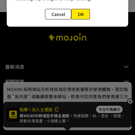
Cancel
OK
最新消息
相關條款
MOJOIN
採用網站分析技術為您帶來更優質的使用體驗，若您點
聯絡我們
選 "我同意" 或繼續瀏覽本網站，即表示您同意我們使用第三方
Cookie，欲瞭解更多資訊請見
隱私權政策
。
點擊
加入主畫面
今日不再顯示
將MOJOIN新增至手機主畫面，
快速點開，BL、
百合
、戀愛，
我同意
原創台灣漫畫、小說線上看！
© 2024 gamania Digital Entertainment Co., Ltd.