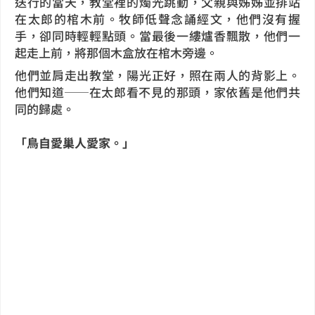
送行的當天，教堂裡的燭光跳動，父親與姊姊並排站
在太郎的棺木前。牧師低聲念誦經文，他們沒有握
手，卻同時輕輕點頭。當最後一縷爐香飄散，他們一
起走上前，將那個木盒放在棺木旁邊。
他們並肩走出教堂，陽光正好，照在兩人的背影上。
他們知道──在太郎看不見的那頭，家依舊是他們共
同的歸處。
「鳥自愛巢人愛家。」