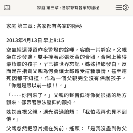
家庭 第三章 : 各家都有各家的隱秘
家庭 第三章 : 各家都有各家的隱秘
2013年4月13日 早上8:15
空氣裡還殘留昨夜警燈的餘暉，客廳一片靜寂。父親
坐在沙發邊，雙手捧著那張泛黃的合照，合照上笑得
最燦爛的孩子，早已被世界忘記。姊姊指節發白，反
而是在指責父親為何會讓太郎遭受這種事情，甚至連
死因都不知道，作為一個父親完全沒有保護孩子。
「你還是跟以前一樣 ! ! 。」
「……你回來了。」父親的聲音低得像從很遠的地方
飄來，卻帶著無法壓抑的顫抖。
姊姊直視父親，淚光滑過臉頰：「我怕我再也見不到
他。」
父親忽然把照片攥在胸前，搖頭：「是我沒盡到做父