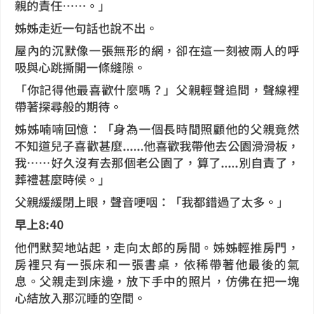
親的責任……。」
姊姊走近一句話也說不出。
屋內的沉默像一張無形的網，卻在這一刻被兩人的呼
吸與心跳撕開一條縫隙。
「你記得他最喜歡什麼嗎？」父親輕聲追問，聲線裡
帶著探尋般的期待。
姊姊喃喃回憶：「身為一個長時間照顧他的父親竟然
不知道兒子喜歡甚麼......他喜歡我帶他去公園滑滑板，
我……好久沒有去那個老公園了，算了.....別自責了，
葬禮甚麼時候。」
父親緩緩閉上眼，聲音哽咽：「我都錯過了太多。」
早上8:40
他們默契地站起，走向太郎的房間。姊姊輕推房門，
房裡只有一張床和一張書桌，依稀帶著他最後的氣
息。父親走到床邊，放下手中的照片，仿佛在把一塊
心結放入那沉睡的空間。