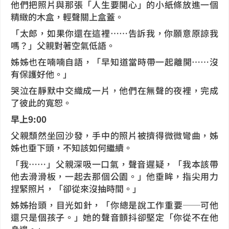
他們把照片與那張「人生要開心」的小紙條放進一個
精緻的木盒，輕聲關上盒蓋。
「太郎，如果你還在這裡……告訴我，你願意原諒我
嗎？」父親對著空氣低語。
姊姊也在喃喃自語，「早知道當時帶一起離開……沒
有保護好他。」
哭泣在靜默中交織成一片，他們在無聲的夜裡，完成
了彼此的寬恕。
早上9:00
父親頹然坐回沙發，手中的照片被擠得微微彎曲，姊
姊也垂下頭，不知該如何繼續。
「我……」父親深吸一口氣，聲音遲疑，「我本該帶
他去滑滑板，一起去那個公園。」他垂眸，指尖用力
捏緊照片，「卻從來沒抽時間。」
姊姊抬頭，目光如針，「你總是說工作重要──可他
還只是個孩子。」她的聲音顫抖卻堅定「你從不在他