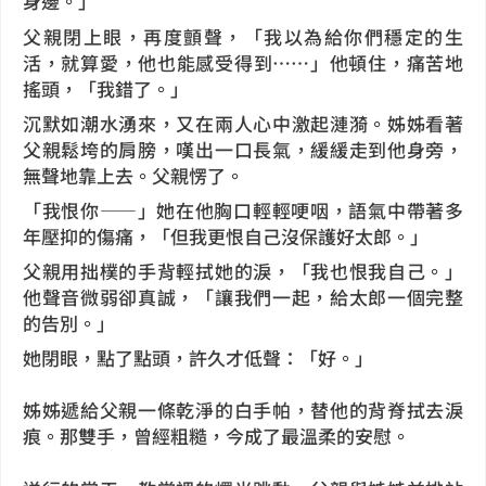
身邊。」
父親閉上眼，再度顫聲，「我以為給你們穩定的生
活，就算愛，他也能感受得到……」他頓住，痛苦地
搖頭，「我錯了。」
沉默如潮水湧來，又在兩人心中激起漣漪。姊姊看著
父親鬆垮的肩膀，嘆出一口長氣，緩緩走到他身旁，
無聲地靠上去。父親愣了。
「我恨你——」她在他胸口輕輕哽咽，語氣中帶著多
年壓抑的傷痛，「但我更恨自己沒保護好太郎。」
父親用拙樸的手背輕拭她的淚，「我也恨我自己。」
他聲音微弱卻真誠，「讓我們一起，給太郎一個完整
的告別。」
她閉眼，點了點頭，許久才低聲：「好。」
姊姊遞給父親一條乾淨的白手帕，替他的背脊拭去淚
痕。那雙手，曾經粗糙，今成了最溫柔的安慰。