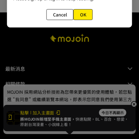
Cancel
OK
最新消息
相關條款
MOJOIN
採用網站分析技術為您帶來更優質的使用體驗，若您點
聯絡我們
選 "我同意" 或繼續瀏覽本網站，即表示您同意我們使用第三方
Cookie，欲瞭解更多資訊請見
隱私權政策
。
點擊
加入主畫面
今日不再顯示
將MOJOIN新增至手機主畫面，
快速點開，BL、
百合
、戀愛，
我同意
原創台灣漫畫、小說線上看！
© 2024 gamania Digital Entertainment Co., Ltd.