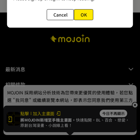
Cancel
OK
最新消息
相關條款
MOJOIN
採用網站分析技術為您帶來更優質的使用體驗，若您點
聯絡我們
選 "我同意" 或繼續瀏覽本網站，即表示您同意我們使用第三方
Cookie，欲瞭解更多資訊請見
隱私權政策
。
點擊
加入主畫面
今日不再顯示
將MOJOIN新增至手機主畫面，
快速點開，BL、
百合
、戀愛，
我同意
原創台灣漫畫、小說線上看！
© 2024 gamania Digital Entertainment Co., Ltd.