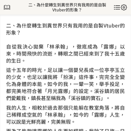
二、為什麼轉生到異世界只有我用的是自製
Vtuber的形象？
二、為什麼轉生到異世界只有我用的是自製Vtuber的
形象？
自從我決心拋棄「林承翰」，徹底成為「露娜」以
來，時間飛快的流逝，轉眼之間已經來到了我十五歲
的生日。
這十五年的時光，足以讓一個嬰兒長成一位亭亭玉立
的少女，也足以讓我將「扮演」這件事，完完全全變
化為身體的本能。如今的我，一顰一笑，舉手投足，
都完美地符合著「月光露娜」的設定。溪谷鎮的居民
們愛戴我，鎮長甚至稱我為「溪谷鎮的寶石」。
我的人生，相較於過去那個只能躲在教室角落，將自
己稀釋成空氣的「林承翰」，如今的「露娜」人生，
可以說是光鮮亮麗，完美無瑕。
而為了能夠讓露娜的人生更加耀眼，我除了日復一日