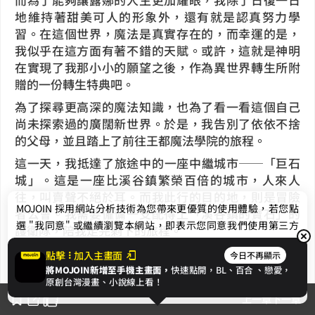
地維持著甜美可人的形象外，還有就是認真努力學
習。在這個世界，魔法是真實存在的，而幸運的是，
我似乎在這方面有著不錯的天賦。或許，這就是神明
在實現了我那小小的願望之後，作為異世界轉生所附
贈的一份轉生特典吧。
為了探尋更高深的魔法知識，也為了看一看這個自己
尚未探索過的廣闊新世界。於是，我告別了依依不捨
的父母，並且踏上了前往王都魔法學院的旅程。
這一天，我抵達了旅途中的一座中繼城市──「巨石
城」。這是一座比溪谷鎮繁榮百倍的城市，人來人
往，叫賣聲不絕於耳。而我此行的目的地，則是冒險
MOJOIN
採用網站分析技術為您帶來更優質的使用體驗，若您點
者公會。我需要僱傭一支配得上「溪谷鎮的寶石」的
選 "我同意" 或繼續瀏覽本網站，即表示您同意我們使用第三方
護衛隊，陪我走完剩下的旅程。
Cookie，欲瞭解更多資訊請見
隱私權政策
。
冒險者公會的大門，是用粗糙的巨木製成的。我輕輕
點擊
加入主畫面
今日不再顯示
推開，一股混合了麥酒、汗水與金屬氣味的熱浪撲面
將MOJOIN新增至手機主畫面，
快速點開，BL、
百合
、戀愛，
我同意
原創台灣漫畫、小說線上看！
而來。公會內部喧鬧嘈雜，牆上掛著各種魔物的頭顱
上一章
下一章
標本，滿身肌肉與傷疤的冒險者們正大聲地吹噓著自