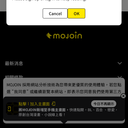
Cancel
OK
最新消息
相關條款
MOJOIN
採用網站分析技術為您帶來更優質的使用體驗，若您點
聯絡我們
選 "我同意" 或繼續瀏覽本網站，即表示您同意我們使用第三方
Cookie，欲瞭解更多資訊請見
隱私權政策
。
點擊
加入主畫面
今日不再顯示
將MOJOIN新增至手機主畫面，
快速點開，BL、
百合
、戀愛，
我同意
原創台灣漫畫、小說線上看！
© 2024 gamania Digital Entertainment Co., Ltd.