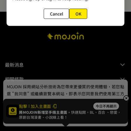
Cancel
OK
最新消息
相關條款
MOJOIN
採用網站分析技術為您帶來更優質的使用體驗，若您點
聯絡我們
選 "我同意" 或繼續瀏覽本網站，即表示您同意我們使用第三方
Cookie，欲瞭解更多資訊請見
隱私權政策
。
點擊
加入主畫面
今日不再顯示
將MOJOIN新增至手機主畫面，
快速點開，BL、
百合
、戀愛，
我同意
原創台灣漫畫、小說線上看！
© 2024 gamania Digital Entertainment Co., Ltd.