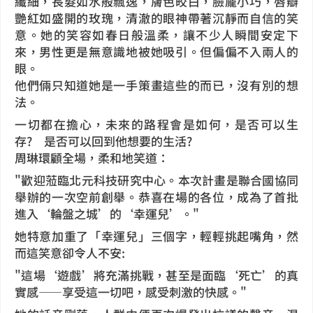
纖細，長髮如水般飄逸，膚色皎白，臉龐小巧，唇瓣
艷紅如盛開的玫瑰，清澈的眼神帶著沉靜而自信的笑
意。她的笑容如春日般溫柔，讓不少人瞬間安定下
來，男性更是無意識地被她吸引。但偏偏不入兩人的
眼。
他們倆只知道她是一手策畫這些的而已，沒有別的想
法。
一切都在擔心，未來的路程會是如何，是否可以生
存? 是否可以回到他想要的生活?
周琳環顧全場，柔和地笑道：
"歡迎蒞臨北元科技研究中心。本次計畫是聯合國協同
舉辦的一次空前創舉。恭喜在場的各位，成為了首批
進入‘輪盤之城’的‘幸運兒’。"
她特意加重了「幸運兒」三個字，輕輕挑起嘴角，然
而這笑意卻令人不安:
"這場‘遊戲’將充滿挑戰，甚至是面臨‘死亡’的真
實感——享受這一切吧，感受刺激的快感。"