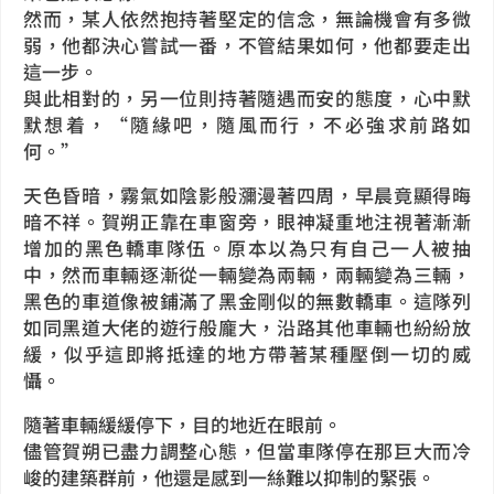
然而，某人依然抱持著堅定的信念，無論機會有多微
弱，他都決心嘗試一番，不管結果如何，他都要走出
這一步。
與此相對的，另一位則持著隨遇而安的態度，心中默
默想着，“隨緣吧，隨風而行，不必強求前路如
何。”
天色昏暗，霧氣如陰影般瀰漫著四周，早晨竟顯得晦
暗不祥。賀朔正靠在車窗旁，眼神凝重地注視著漸漸
增加的黑色轎車隊伍。原本以為只有自己一人被抽
中，然而車輛逐漸從一輛變為兩輛，兩輛變為三輛，
黑色的車道像被鋪滿了黑金剛似的無數轎車。這隊列
如同黑道大佬的遊行般龐大，沿路其他車輛也紛紛放
緩，似乎這即將抵達的地方帶著某種壓倒一切的威
懾。
隨著車輛緩緩停下，目的地近在眼前。
儘管賀朔已盡力調整心態，但當車隊停在那巨大而冷
峻的建築群前，他還是感到一絲難以抑制的緊張。