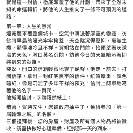
就是這一封信，徹底顛覆了他的計劃，帶來了全然未
知的命運轉折，將他的人生推向了一條不可預測的道
路。
第一章：人生的無常
煙霧籠罩著整個城市，空氣中瀰漫著厚重的霧霾，彷
彿將早晨的陽光牢牢掩蓋。天空陰沉得壓抑，毫無生
機，顯得淒冷且不祥。賀朔站在門前，抬頭望著灰濛
濛的天色，胸口莫名沉悶，彷彿今日的天氣暗示著即
將到來的災難。
突然，門口的信箱輕微地響了幾聲。他走上前去，打
開信箱，拿出一封紅底黑字的信件，紙質厚重，顏色
暗紅，像是沉淀了多年不祥的預兆。信封上簡單地寫
著他的名字——賀朔。
他撕開信封，字跡躍然紙上：
恭喜，賀朔先生，您被政府抽中了，獲得參加「第一
屆輪盤之城」的名額。
三個禮拜後，您的房屋、財產及所有個人物品將被徵
收。請盡快做好心理準備，迎接那一天的到來。