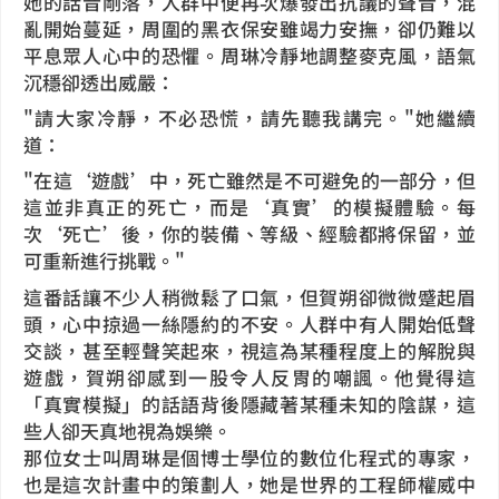
她的話音剛落，人群中便再次爆發出抗議的聲音，混
亂開始蔓延，周圍的黑衣保安雖竭力安撫，卻仍難以
平息眾人心中的恐懼。周琳冷靜地調整麥克風，語氣
沉穩卻透出威嚴：
"請大家冷靜，不必恐慌，請先聽我講完。"
她繼續
道：
"在這‘遊戲’中，死亡雖然是不可避免的一部分，但
這並非真正的死亡，而是‘真實’的模擬體驗。每
次‘死亡’後，你的裝備、等級、經驗都將保留，並
可重新進行挑戰。"
這番話讓不少人稍微鬆了口氣，但賀朔卻微微蹙起眉
頭，心中掠過一絲隱約的不安。人群中有人開始低聲
交談，甚至輕聲笑起來，視這為某種程度上的解脫與
遊戲，賀朔卻感到一股令人反胃的嘲諷。他覺得這
「真實模擬」的話語背後隱藏著某種未知的陰謀，這
些人卻天真地視為娛樂。
那位女士叫周琳是個博士學位的數位化程式的專家，
也是這次計畫中的策劃人，
她是世界的工程師權威中