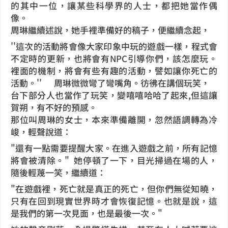
的其中一位，讓某些科學界的人士，都把她當作偶
像。
周琳繼續述說，她手裡準備好的稿子，便繼續念起，
''這次的活動將會像大家印象中玩的遊戲一樣，程式會
不定時的更新，也將會有NPC引導你們，該怎麼玩。
裡面的機制，將會有些有趣的活動，譬如讓你死亡的
活動。''
周琳微微彎了彎嘴角。彷彿在講個玩笑，
台下部分人也當作了玩笑，變嘻嘻哈哈了起來,
但這讓
賀朔，有不好的預感。
那位叫周琳的女士，本來準備離開，忽然語調轉為冷
峻，輕聲說道：
"還有一點需要提醒大家。在進入遊戲之前，所有記憶
將會被清除。"
她停頓了一下，目光掃過在場的人，
隨後輕蔑一笑，繼續道：
"在遊戲裡，死亡就是真正的死亡，但你們無從知曉，
只有在回到現實世界時才會恢復記憶。也就是說，這
是我們的第一次見面，也是最後一次。"