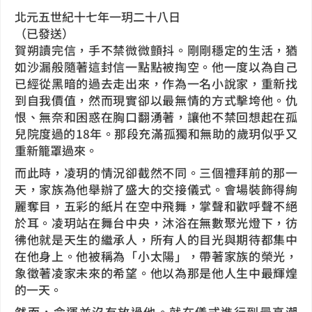
北元五世紀十七年一玥二十八日
（已發送）
賀朔讀完信，手不禁微微顫抖。剛剛穩定的生活，猶
如沙漏般隨著這封信一點點被掏空。他一度以為自己
已經從黑暗的過去走出來，作為一名小說家，重新找
到自我價值，然而現實卻以最無情的方式擊垮他。仇
恨、無奈和困惑在胸口翻湧著，讓他不禁回想起在孤
兒院度過的18年。那段充滿孤獨和無助的歲玥似乎又
重新籠罩過來。
而此時，凌玥的情況卻截然不同。三個禮拜前的那一
天，家族為他舉辦了盛大的交接儀式。會場裝飾得絢
麗奪目，五彩的紙片在空中飛舞，掌聲和歡呼聲不絕
於耳。凌玥站在舞台中央，沐浴在無數聚光燈下，彷
彿他就是天生的繼承人，所有人的目光與期待都集中
在他身上。他被稱為「小太陽」，帶著家族的榮光，
象徵著凌家未來的希望。他以為那是他人生中最輝煌
的一天。
然而，命運並沒有放過他。就在儀式進行到最高潮