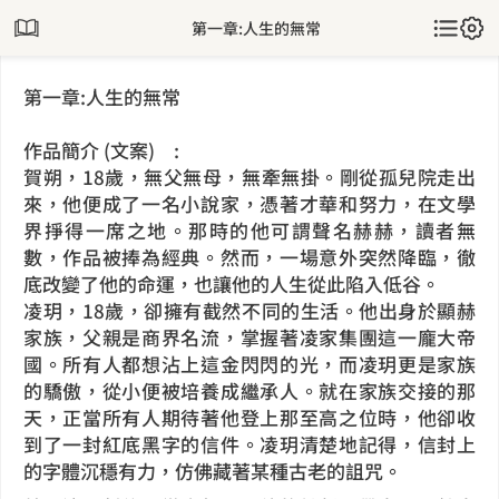
第一章:人生的無常
第一章:人生的無常
作品簡介 (文案) :
賀朔，18歲，無父無母，無牽無掛。剛從孤兒院走出
來，他便成了一名小說家，憑著才華和努力，在文學
界掙得一席之地。那時的他可謂聲名赫赫，讀者無
數，作品被捧為經典。然而，一場意外突然降臨，徹
底改變了他的命運，也讓他的人生從此陷入低谷。
凌玥，18歲，卻擁有截然不同的生活。他出身於顯赫
家族，父親是商界名流，掌握著凌家集團這一龐大帝
國。所有人都想沾上這金閃閃的光，而凌玥更是家族
的驕傲，從小便被培養成繼承人。就在家族交接的那
天，正當所有人期待著他登上那至高之位時，他卻收
到了一封紅底黑字的信件。凌玥清楚地記得，信封上
的字體沉穩有力，仿佛藏著某種古老的詛咒。