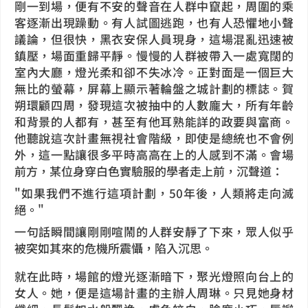
剛一到場，便有不安的聲音在人群中竄起，周圍的乘
客逐漸出現躁動。有人試圖逃跑，也有人恐懼地小聲
議論，但很快，黑衣安保人員現身，這場混亂迅速被
鎮壓，場面重歸平靜。慢慢的人群被帶入一處寬闊的
室內大廳，燈光柔和卻不失冰冷。正對面是一個巨大
無比的螢幕，屏幕上顯示著輪盤之城計劃的標誌。賀
朔環顧四周，發現這次被抽中的人數龐大，所有年齡
和背景的人都有，甚至有他耳熟能詳的政要與富商。
他聽說這次計畫無視社會階級，即使是總統也不會例
外，這一點讓很多平時高高在上的人感到不滿。會場
前方，某位身穿白色實驗服的學者走上前，沉聲道：
"如果我們不進行這項計劃，50年後，人類將走向滅
絕。"
一句話瞬間讓剛剛喧鬧的人群安靜了下來，眾人似乎
被突如其來的危機所震懾，陷入沉思。
就在此時，場館的燈光逐漸暗下，聚光燈照向台上的
女人。她，便是這場計畫的主辦人周琳。只見她身材