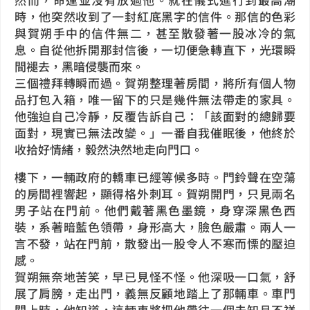
時，他突然收到了一封紅底黑字的信件。那信的色彩
與賀朔手中的信件無二，甚至散發著一股冰冷的氣
息。自從他拆開那封信後，一切便急轉直下，光環瞬
間褪去，黑暗侵襲而來。
三個禮拜轉瞬而過。賀朔整理著房間，將所有個人物
品打包入箱，唯一留下的只是幾件無法帶走的家具。
他強迫自己冷靜，反覆告訴自己：「該面對的總歸要
面對，現實已無法改變。」一番自我催眠後，他終於
收拾好情緒，毅然決然地走向門口。
樓下，一輛政府的轎車已經等候多時。門鈴聲在空蕩
的房間裡響起，顯得格外刺耳。賀朔開門，只見兩名
男子站在門前。他們戴著黑色墨鏡，身穿深黑色西
裝，系著暗藍色領帶，身形高大，臉色嚴肅。兩人一
言不發，站在門前，散發出一股令人不寒而慄的壓迫
感。
賀朔無奈地苦笑，早已見怪不怪。他深吸一口氣，舒
展了肩膀，走出門，義無反顧地踏上了那輛車。車門
關上時，他知道，這輛車將把他帶往一個未知且不祥