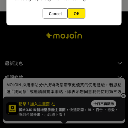
Cancel
OK
最新消息
相關條款
MOJOIN
採用網站分析技術為您帶來更優質的使用體驗，若您點
聯絡我們
選 "我同意" 或繼續瀏覽本網站，即表示您同意我們使用第三方
Cookie，欲瞭解更多資訊請見
隱私權政策
。
點擊
加入主畫面
今日不再顯示
將MOJOIN新增至手機主畫面，
快速點開，BL、
百合
、戀愛，
我同意
原創台灣漫畫、小說線上看！
© 2024 gamania Digital Entertainment Co., Ltd.