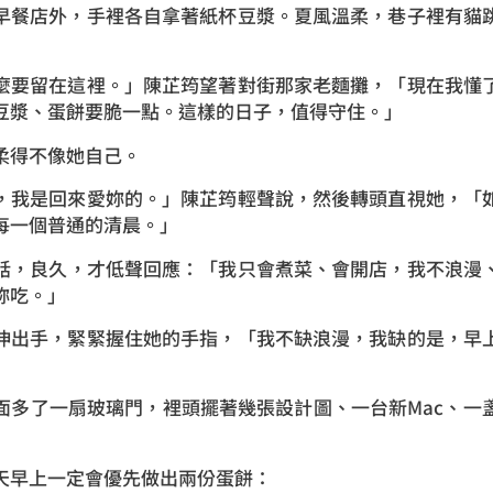
早餐店外，手裡各自拿著紙杯豆漿。夏風溫柔，巷子裡有貓
麼要留在這裡。」陳芷筠望著對街那家老麵攤，「現在我懂
豆漿、蛋餅要脆一點。這樣的日子，值得守住。」
柔得不像她自己。
，我是回來愛妳的。」陳芷筠輕聲說，然後轉頭直視她，「
每一個普通的清晨。」
話，良久，才低聲回應：「我只會煮菜、會開店，我不浪漫
妳吃。」
伸出手，緊緊握住她的手指，「我不缺浪漫，我缺的是，早
面多了一扇玻璃門，裡頭擺著幾張設計圖、一台新Mac、一
天早上一定會優先做出兩份蛋餅：