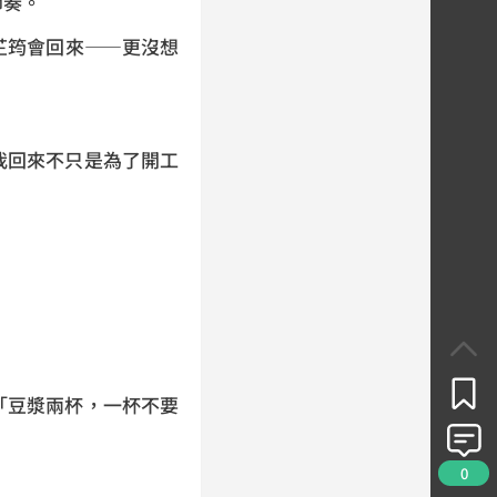
節奏。
芷筠會回來——更沒想
我回來不只是為了開工
「豆漿兩杯，一杯不要
0