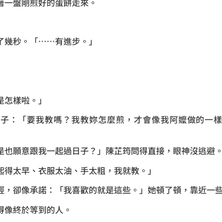
著一盤剛煎好的蛋餅走來。
了幾秒。「……有進步。」
是怎樣啦。」
筷子：「要我教嗎？我教妳怎麼煎，才會像我阿嬤做的一樣
是也願意跟我一起過日子？」陳芷筠問得直接，眼神沒逃避
起得太早、衣服太油、手太粗，我就教。」
輕，卻像承諾：「我喜歡的就是這些。」她頓了頓，靠近一
得像終於等到的人。