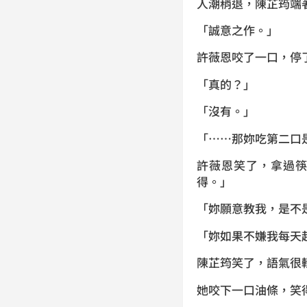
人潮稍退，陳芷筠端
「誠意之作。」
許薇恩咬了一口，停
「真的？」
「沒有。」
「……那妳吃第二口
許薇恩笑了，拿過
得。」
「妳願意教我，是不
「妳如果不嫌我每天
陳芷筠笑了，語氣很
她咬下一口油條，笑