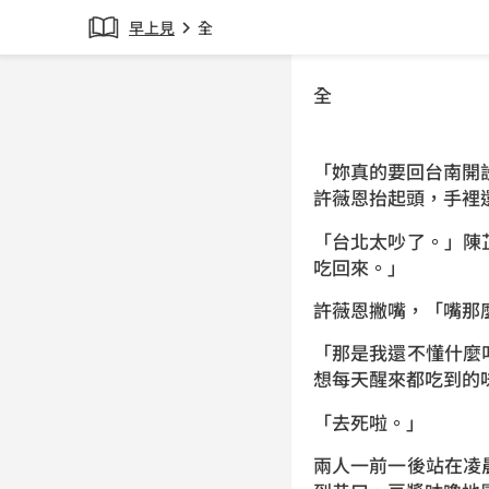
早上見
全
chevron_right
全
「妳真的要回台南開
許薇恩抬起頭，手裡
「台北太吵了。」陳
吃回來。」
許薇恩撇嘴，「嘴那
「那是我還不懂什麼
想每天醒來都吃到的
「去死啦。」
兩人一前一後站在凌