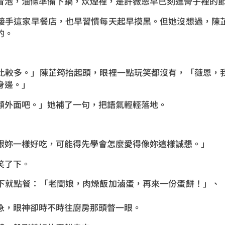
冒泡，油條準備下鍋，炊煙裡，是許薇恩早已刻進骨子裡的
接手這家早餐店，也早習慣每天起早摸黑。但她沒想過，陳
的。
比較多。」陳芷筠抬起頭，眼裡一點玩笑都沒有，「薇恩，
身邊。」
顧外面吧。」她補了一句，把語氣輕輕落地。
跟妳一樣好吃，可能得先學會怎麼愛得像妳這樣誠懇。」
笑了下。
下就點餐：「老闆娘，肉燥飯加滷蛋，再來一份蛋餅！」、
急，眼神卻時不時往廚房那頭瞥一眼。