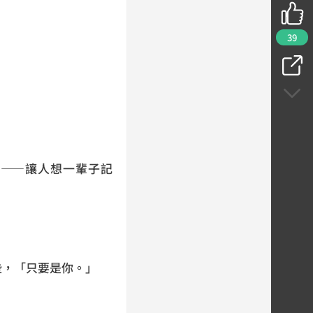
39
——讓人想一輩子記
。
些，「只要是你。」