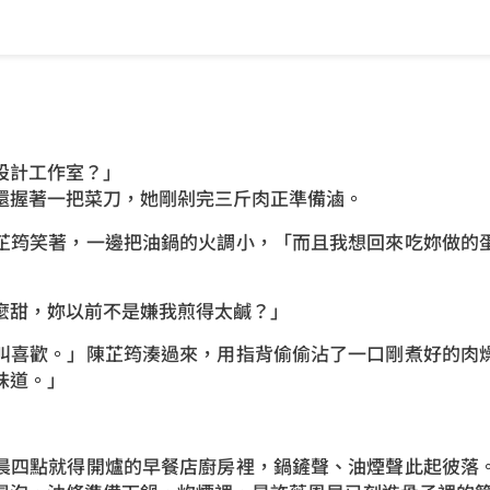
設計工作室？」
還握著一把菜刀，她剛剁完三斤肉正準備滷。
芷筠笑著，一邊把油鍋的火調小，「而且我想回來吃妳做的
麼甜，妳以前不是嫌我煎得太鹹？」
叫喜歡。」陳芷筠湊過來，用指背偷偷沾了一口剛煮好的肉
味道。」
晨四點就得開爐的早餐店廚房裡，鍋鏟聲、油煙聲此起彼落