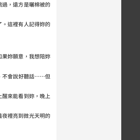
跳過，遠方是曬棉被的
了。這裡有人記得妳的
如果妳願意，我想陪妳
、不會說好聽話……但
上醒來能看到妳，晚上
盞夜裡亮到微光天明的