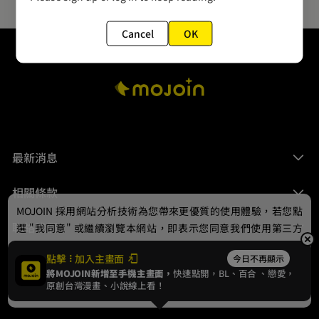
Cancel
OK
最新消息
相關條款
MOJOIN
採用網站分析技術為您帶來更優質的使用體驗，若您點
聯絡我們
選 "我同意" 或繼續瀏覽本網站，即表示您同意我們使用第三方
Cookie，欲瞭解更多資訊請見
隱私權政策
。
點擊
加入主畫面
今日不再顯示
將MOJOIN新增至手機主畫面，
快速點開，BL、
百合
、戀愛，
我同意
原創台灣漫畫、小說線上看！
© 2024 gamania Digital Entertainment Co., Ltd.