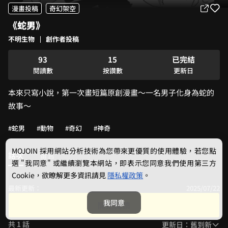
4
0
漫畫投稿
奇幻架空
5
1
《蛇男》
6
0
2
7
1
3
不明生物
創作者投稿
8
2
0
4
9
3
1
5
已完結
4
2
6
閱讀數
按讚數
更新日
5
3
7
本來只寫小說，第一次畫短篇原創漫畫～一名男子化身為蛇的
6
4
8
7
5
9
故事～
8
6
9
7
#蛇男
#動物
#奇幻
#神奇
8
9
MOJOIN
採用網站分析技術為您帶來更優質的使用體驗，若您點
話次
留言
選 "我同意" 或繼續瀏覽本網站，即表示您同意我們使用第三方
Cookie，欲瞭解更多資訊請見
隱私權政策
。
最新更新：
2025/07/22
蛇男
我同意
開始閱讀
共 1 話
更新日：舊到新