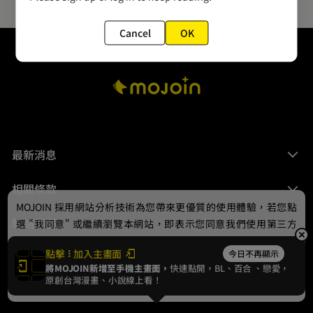
Cancel
OK
最新消息
相關條款
MOJOIN
採用網站分析技術為您帶來更優質的使用體驗，若您點
聯絡我們
選 "我同意" 或繼續瀏覽本網站，即表示您同意我們使用第三方
Cookie，欲瞭解更多資訊請見
隱私權政策
。
點擊
加入主畫面
今日不再顯示
將MOJOIN新增至手機主畫面，
快速點開，BL、
百合
、戀愛，
我同意
原創台灣漫畫、小說線上看！
© 2024 gamania Digital Entertainment Co., Ltd.