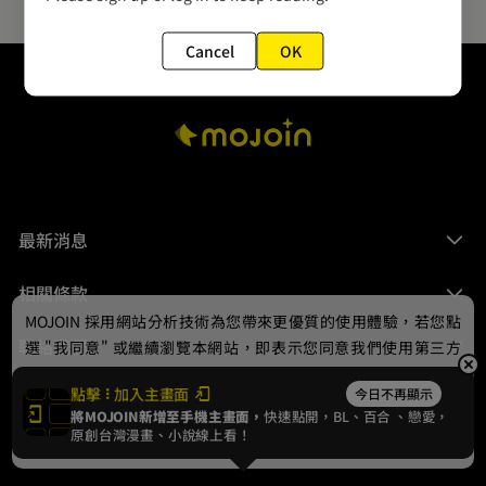
Cancel
OK
最新消息
相關條款
MOJOIN
採用網站分析技術為您帶來更優質的使用體驗，若您點
聯絡我們
選 "我同意" 或繼續瀏覽本網站，即表示您同意我們使用第三方
Cookie，欲瞭解更多資訊請見
隱私權政策
。
點擊
加入主畫面
今日不再顯示
將MOJOIN新增至手機主畫面，
快速點開，BL、
百合
、戀愛，
我同意
原創台灣漫畫、小說線上看！
© 2024 gamania Digital Entertainment Co., Ltd.