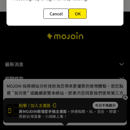
Cancel
OK
最新消息
相關條款
MOJOIN
採用網站分析技術為您帶來更優質的使用體驗，若您點
聯絡我們
選 "我同意" 或繼續瀏覽本網站，即表示您同意我們使用第三方
Cookie，欲瞭解更多資訊請見
隱私權政策
。
點擊
加入主畫面
今日不再顯示
將MOJOIN新增至手機主畫面，
快速點開，BL、
百合
、戀愛，
我同意
原創台灣漫畫、小說線上看！
© 2024 gamania Digital Entertainment Co., Ltd.