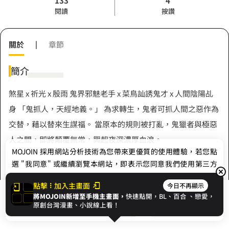
133
4
閱讀
按讚
關於
|
章節
簡介
煞星 x 祈光 x 殷雨 鬼界邪魅老手 x 菜鳥訕誘鬼才 x 人間陰陽乩
身 「鬼抓人，天經地義。」 為求轉生，鬼者可抓人間之惡作為
交替，藉以替來生謀福。 當原本的規則被打亂，鬼獵者與極惡
人之間，即將顛覆無常，興起夜深濃厚血浪。
MOJOIN
採用網站分析技術為您帶來更優質的使用體驗，若您點
選 "我同意" 或繼續瀏覽本網站，即表示您同意我們使用第三方
Cookie，欲瞭解更多資訊請見
隱私權政策
。
作者
點擊
加入主畫面
今日不再顯示
將MOJOIN新增至手機主畫面，
快速點開，BL、
百合
、戀愛，
我同意
開始閱讀
收藏
原創台灣漫畫、小說線上看！
能火保史