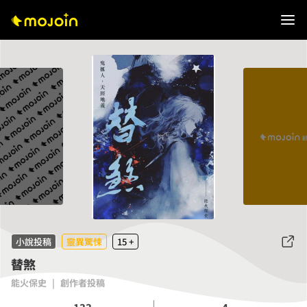
小說投稿
靈異驚悚
15 +
替煞
能火保史
|
創作者投稿