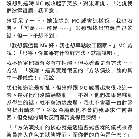
沒想到這時 MC 威收起了笑臉，對米娜說：「她說我
們演得很爛。我同意。」
米娜呆了一下，她沒想到 MC 威會這樣說。我也沒
有。「可是⋯⋯可是⋯⋯」米娜想找出辯護自己的
話，但一下子想不到。
「我想要這隻 MV 好，我也想早點收工回家。」MC 威
說：「彤導，你如果有什麼好方法，就請說吧。」
我不確定他還有沒有在押韻，但我確實是有方法⋯⋯
方法！「沒錯，這其實是俄國的『方法演技』論的其
中一種儀式！」我說。
想也知道這是胡扯，但米娜跟 MC 威看起來很吃這一
套。還好他們沒讀過戲劇——不對，他們如果是戲劇
系學生的話，就不會演這麼爛，我也不會要一直對惡
魔提出請求了。雖然惡魔說他不會向我要求任何東
西，但免錢的幫助反而讓我覺得更悚然。
「『方法演技』的核心就是透過各式各樣的儀式來讓
演員進入角色的狀態裡面。而你們的角色是什麼？」