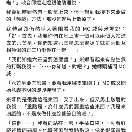
啦！」收音師邊走邊跟他助理說。
我聽到時雖然有一股氣上來，但一想到我接下來要做
的「導戲」方法，那股氣就馬上散掉了。
我轉身跟仍然睜大著眼看我的 MC 威與米娜說：
「好，首先，我要你們在地上畫一個可以兩個人站進
去的六芒星。你們知道六芒星怎麼畫嗎？就是兩個互
相顛倒的正三角形疊在一起——」
「我們知道六芒星要怎麼畫！」米娜看起來有點生氣
的打斷我說。「⋯⋯你知道，對吧？」她轉頭補問 MC
威。
「六芒星要怎麼畫，要看我用哪隻筆刷！」MC 威又開
始意義不明的即興押韻了。
米娜倒是很愛這種東西，笑了出來，但又馬上皺眉對
我說：「重點是，為什麼我們要畫這些東西？我是來
演戲的，不是來做什麼綜藝節目的吧？」
「這個⋯⋯」我看向站在一旁，手插口袋，一副看好
戲神情的惡魔。他微笑著對我點點頭，像是很滿意我