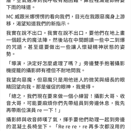
下雨的味道。
MC 威跟米娜愣愣的看向我們，目光在我跟惡魔身上游
移，渴望知道我們的新指示。
我實在說不出口。我實在說不出口，要他們在地上畫
一個超大的魔法陣，然後站在中間朗讀一些中二到爆
的咒語，甚至還要做出一些讓人懷疑精神狀態的姿
勢。
「導演，決定好怎麼處理了嗎？」旁邊雙手抱著攝影
機提籠的攝影師有禮但不耐地問我。
我望向惡魔，但惡魔只是用他迷人的微笑與細長的眼
睛回望向我。那是催促的眼神，我覺得。
「總之，我們現在要來做一個小練習！攝影大哥、收
音大哥，可能要麻煩你們先帶組員到旁邊休息，我先
再帶兩位演員 re 一下！」
攝影師與收音師嘆了氣，揮手要他們助理一起到旁邊
的混凝土長椅坐下。「Re re re，re 再多次都沒用的