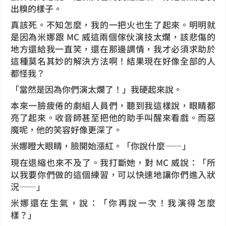
出糗的樣子。
真該死。不知怎麼，我的一把火也生了起來。明明就
是因為米娜跟 MC 威這兩個傢伙演技太爛，該悲傷的
地方還給我一直笑，還在那邊調情，我才必須求助於
這種莫名其妙的解決方法啊！結果現在好像全部的人
都怪我？
「當然是因為你們演太爛了！」我硬起來說。
本來一臉疲倦的劇組人員們，聽到我這樣說，眼睛都
亮了起來。收音師甚至把他的助手叫醒來看戲。而惡
魔呢，他的笑容好像更深了。
米娜瞪大眼睛，臉開始漲紅。「你說什麼——」
現在退縮也來不及了。我打斷她，對 MC 威說：「所
以我要你們做的這個練習，可以快速地讓你們進入狀
況——」
米娜還在生氣，說：「你再說一次！我演得怎麼
樣？」