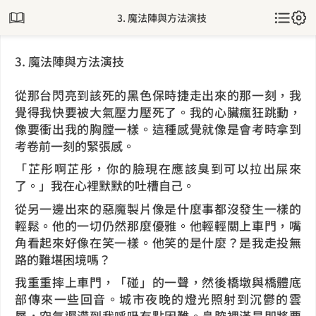
3. 魔法陣與方法演技
3. 魔法陣與方法演技
從那台閃亮到該死的黑色保時捷走出來的那一刻，我
覺得我快要被大氣壓力壓死了。我的心臟瘋狂跳動，
像要衝出我的胸膛一樣。這種感覺就像是會考時拿到
考卷前一刻的緊張感。
「芷彤啊芷彤，你的臉現在應該臭到可以拉出屎來
了。」我在心裡默默的吐槽自己。
從另一邊出來的惡魔製片像是什麼事都沒發生一樣的
輕鬆。他的一切仍然那麼優雅。他輕輕關上車門，嘴
角看起來好像在笑一樣。他笑的是什麼？是我走投無
路的難堪困境嗎？
我重重摔上車門，「碰」的一聲，然後橋墩與橋體底
部傳來一些回音。城市夜晚的燈光照射到沉鬱的雲
層，空氣遲滯到我呼吸有點困難。鼻腔裡滿是即將要