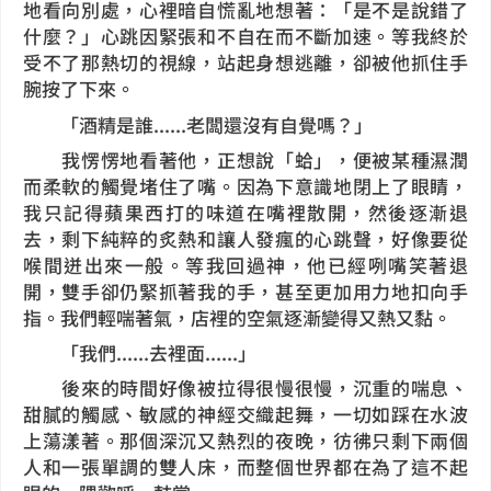
地看向別處，心裡暗自慌亂地想著：「是不是說錯了
什麼？」心跳因緊張和不自在而不斷加速。等我終於
受不了那熱切的視線，站起身想逃離，卻被他抓住手
腕按了下來。
「酒精是誰......老闆還沒有自覺嗎？」
我愣愣地看著他，正想說「蛤」，便被某種濕潤
而柔軟的觸覺堵住了嘴。因為下意識地閉上了眼睛，
我只記得蘋果西打的味道在嘴裡散開，然後逐漸退
去，剩下純粹的炙熱和讓人發瘋的心跳聲，好像要從
喉間迸出來一般。等我回過神，他已經咧嘴笑著退
開，雙手卻仍緊抓著我的手，甚至更加用力地扣向手
指。我們輕喘著氣，店裡的空氣逐漸變得又熱又黏。
「我們......去裡面......」
後來的時間好像被拉得很慢很慢，沉重的喘息、
甜膩的觸感、敏感的神經交織起舞，一切如踩在水波
上蕩漾著。那個深沉又熱烈的夜晚，彷彿只剩下兩個
人和一張單調的雙人床，而整個世界都在為了這不起