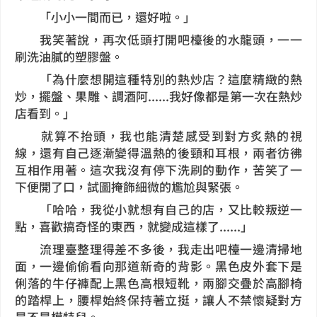
「小小一間而已，還好啦。」
我笑著說，再次低頭打開吧檯後的水龍頭，一一
刷洗油膩的塑膠盤。
「為什麼想開這種特別的熱炒店？這麼精緻的熱
炒，擺盤、果雕、調酒阿......我好像都是第一次在熱炒
店看到。」
就算不抬頭，我也能清楚感受到對方炙熱的視
線，還有自己逐漸變得溫熱的後頸和耳根，兩者彷彿
互相作用著。這次我沒有停下洗刷的動作，苦笑了一
下便開了口，試圖掩飾細微的尷尬與緊張。
「哈哈，我從小就想有自己的店，又比較叛逆一
點，喜歡搞奇怪的東西，就變成這樣了......」
流理臺整理得差不多後，我走出吧檯一邊清掃地
面，一邊偷偷看向那道新奇的背影。黑色皮外套下是
俐落的牛仔褲配上黑色高根短靴，兩腳交疊於高腳椅
的踏桿上，腰桿始終保持著立挺，讓人不禁懷疑對方
是不是模特兒。