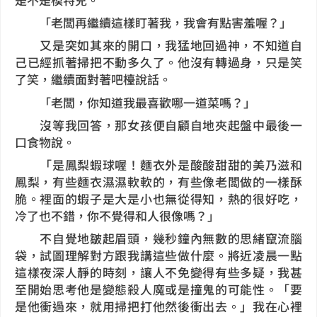
「老闆再繼續這樣盯著我，我會有點害羞喔？」
又是突如其來的開口，我猛地回過神，不知道自
己已經抓著掃把不動多久了。他沒有轉過身，只是笑
了笑，繼續面對著吧檯說話。
「老闆，你知道我最喜歡哪一道菜嗎？」
沒等我回答，那女孩便自顧自地夾起盤中最後一
口食物說。
「是鳳梨蝦球喔！麵衣外是酸酸甜甜的美乃滋和
鳳梨，有些麵衣濕濕軟軟的，有些像老闆做的一樣酥
脆。裡面的蝦子是大是小也無從得知，熱的很好吃，
冷了也不錯，你不覺得和人很像嗎？」
不自覺地皺起眉頭，幾秒鐘內無數的思緒竄流腦
袋，試圖理解對方跟我講這些做什麼。將近凌晨一點
這樣夜深人靜的時刻，讓人不免變得有些多疑，我甚
至開始思考他是變態殺人魔或是撞鬼的可能性。「要
是他衝過來，就用掃把打他然後衝出去。」我在心裡