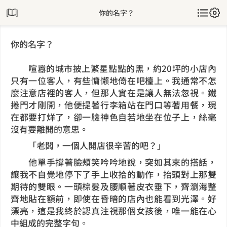
你的名字？
你的名字？
喧囂的城市披上繁星點點的黑，約20坪的小店內
只有一位客人，有些慵懶地倚在吧檯上。我通常不怎
麼注意店裡的客人，但那人實在是讓人無法忽視。鐵
捲門才剛開，他便提著行李箱站在門口等著用餐，現
在都要打烊了，卻一臉神色自若地坐在位子上，絲毫
沒有要離開的意思。
「老闆，一個人開店很辛苦的吧？」
他單手撐著臉頰笑吟吟地說，突如其來的搭話，
讓我不自覺地停下了手上收拾的動作，抬頭對上那雙
期待的雙眼。一頭棕髮及腰順著皮衣垂下，齊瀏海整
齊地貼在額前，即使在昏暗的店內也能看到光澤。好
漂亮，這是我終於認真注視那個女孩後，唯一能在心
中組成的完整字句。