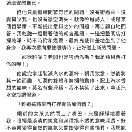
這麼安慰自己。
但他只是繼續問著奇怪的問題，沒有衝過來，沒
變異咬我，也沒有憑空消失。就像吟遊詩人，或是某
個哲學家，不斷提出意料之外的問題，再自顧自地回
答。我乾脆一邊聽著他的胡言亂語，一邊把整間店打
掃乾淨，時不時附和幾聲，最終鬼使神差地坐到了他
身旁。我再次看向那雙眼睛時，正好碰上新的問題。
「那飲料呢？老闆也是啤酒派嗎？我是蘋果西打
派的喔！」
他說完拿起裝滿汽水的酒杯，朝我致意，然後將
其一飲而盡。紅潤的雙頰和慵懶的動作，配上汽水香
甜的氣味，莫名有些滑稽。我不禁笑了出來，拿起汽
水空瓶調侃道。
「難道這蘋果西打裡有偷加酒精？」
眼前的女孩突然閉上了嘴巴，只是靜靜地看著
我，眼裡是淡淡的笑意和某種摸不透的意味深長。好
不容易變得自然的氣氛又開始變得有些怪異，我尷尬