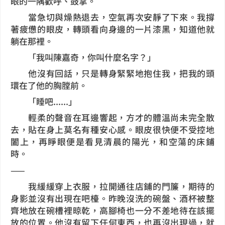
眼的一隅歡呼、鼓掌。
當急切與燥熱退去，空氣再次安靜了下來。我撐
著疲憊的眼皮，轉頭看向身邊的一片漆黑，知道他就
躺在那裡。
「我叫陳嘉奇，你叫什麼名字？」
他沒有回話，只是轉身緊緊地抱住我，把我的頭
環在了他的胸膛前。
「睡吧......」
輕柔的聲音在耳邊響起，方才的體溫尚未完全散
去，貼在身上莫名有種安心感。眼皮很快便不受控地
闔上，再睜眼便是看見清晨的陽光，和空蕩的床鋪
時。
——
我緩緩穿上衣服，拉開通往店鋪的門簾，期待的
身影並沒有出現在吧檯。昨晚沒洗的碗盤、酒杯被整
齊地放在碗槽裡晾乾，高腳椅也一分不差地待在該擺
放的位置。他沒有留下任何東西，也再沒出現過，就